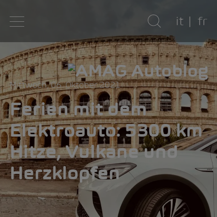
it
fr
Mittwoch, 06. Oktober 2021
Ferien mit dem
Elektroauto: 5300 km
Hitze, Vulkane und
Herzklopfen