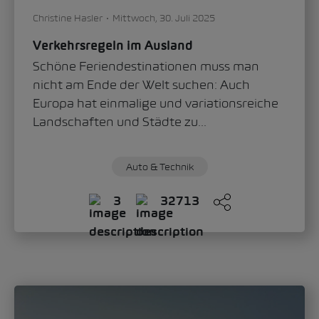
Sandra Zippo
Donnerstag, 11. Juni 2026
„Modern Solid“: Wie der Škoda Epiq das
neue Gesicht der Marke definiert
Mit dem Škoda Epiq schlägt die Marke ein
neues Kapitel im Automobildesign auf.
Oliver Stefani, Head of Design Škoda Auto,...