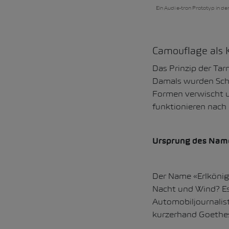
Ein Audi e-tron Prototyp in d
Camouflage als 
Das Prinzip der Tar
Damals wurden Schi
Formen verwischt u
funktionieren nach 
Ursprung des Name
Der Name «Erlkönig
Nacht und Wind? Es 
Automobiljournalis
kurzerhand Goethes 