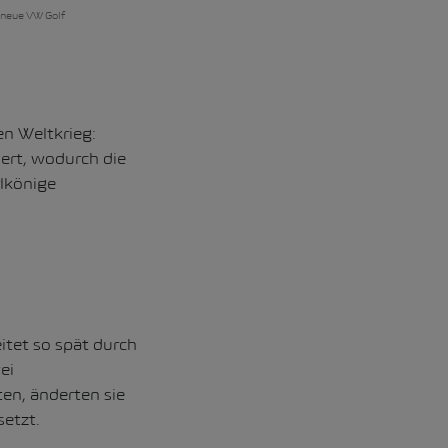
 neue VW Golf
en Weltkrieg:
ert, wodurch die
lkönige
itet so spät durch
ei
en, änderten sie
setzt.