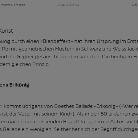
er Wüste Namibias
ŠKODA ENYAQ
Der
Kunst
nung durch einen «Blendeffekt» hat ihren Ursprung im Erst
ffe mit geometrischen Mustern in Schwarz und Weiss lacki
nd die Gegner getäuscht werden konnten. Die heutigen Er
dem gleichen Prinzip.
ns Erlkönig
» kommt übrigens von Goethes Ballade «Erlkönig» («Wer re
ist der Vater mit seinem Kind»). Als in den 50-er Jahren zw
ten nach einem passenden Begriff für getarnte Autos sucht
Ballade ein wenig an. Seither hat sich der Begriff durchge