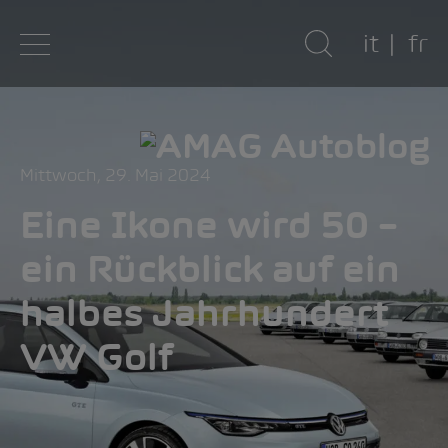
it
fr
Mittwoch, 29. Mai 2024
Eine Ikone wird 50 –
ein Rückblick auf ein
halbes Jahrhundert
VW Golf