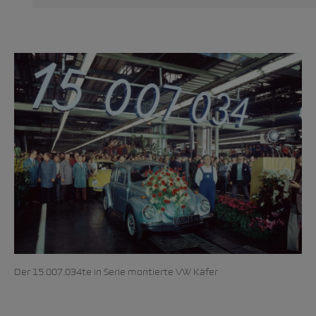
Der 15.007.034te in Serie montierte VW Käfer