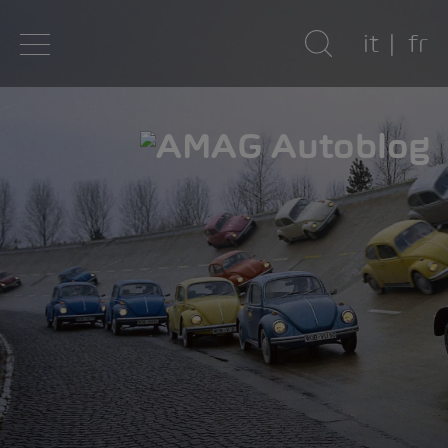
it
fr