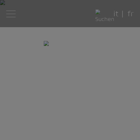
it
fr
Freitag, 09. Oktober 2020
Der AMAG Shop in
Buchs erstrahlt in
neuem Glanz