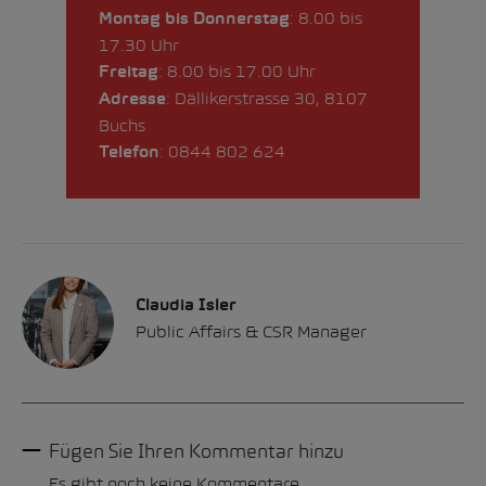
: 8.00 bis
Montag bis Donnerstag
17.30 Uhr
: 8.00 bis 17.00 Uhr
Freitag
: Dällikerstrasse 30, 8107
Adresse
Buchs
: 0844 802 624
Telefon
Claudia Isler
Public Affairs & CSR Manager
Fügen Sie Ihren Kommentar hinzu
Es gibt noch keine Kommentare.