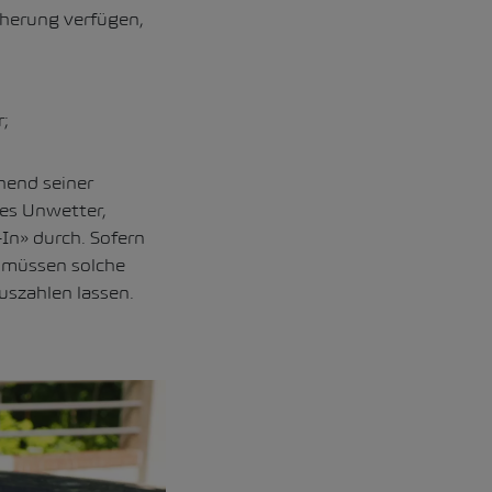
cherung verfügen,
;
hend seiner
es Unwetter,
In» durch. Sofern
, müssen solche
uszahlen lassen.