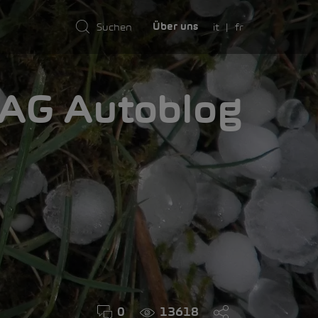
it
fr
Über uns
AMA
0
13618