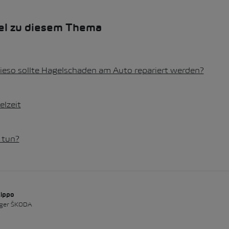
kel zu diesem Thema
Wieso sollte Hagelschaden am Auto repariert werden?
elzeit
 tun?
Zippo
ger ŠKODA