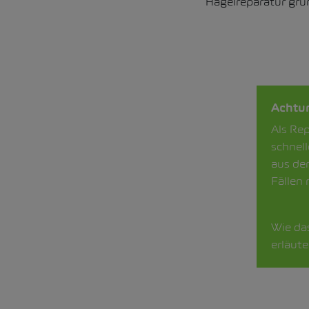
Hagelreparatur gru
Achtu
Als Re
schnel
aus der
Fällen
Wie das
erläute