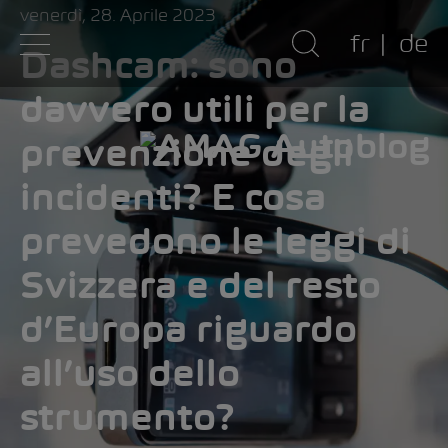
venerdì, 28. Aprile 2023
fr
de
Dashcam: sono
davvero utili per la
prevenzione degli
incidenti? E cosa
prevedono le leggi di
Svizzera e del resto
d’Europa riguardo
all’uso dello
strumento?