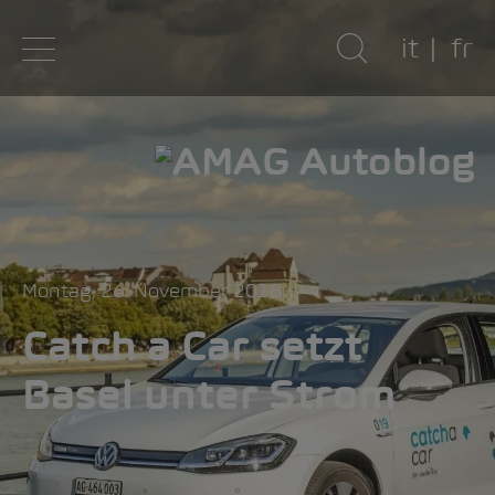
it
fr
Montag, 26. November 2018
Catch a Car setzt
Basel unter Strom