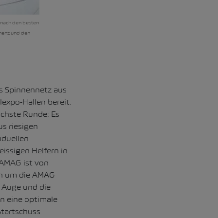
d nach den besten
inenz und den
s Spinnennetz aus
lexpo-Hallen bereit.
ächste Runde: Es
s riesigen
iduellen
issigen Helfern in
 AMAG ist von
ich um die AMAG
 Auge und die
en eine optimale
Startschuss