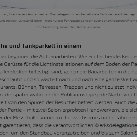
ilmen, Interviewen: An den beiden Pressetagen ist die internationale Fachpresse auf der Jag
nd den exklusivsten Bildern – nicht nur der Fahrzeuge, sondern auch der anwesenden Prom
Vorstandsmitgliedern der Herstellerwerke.
che und Tankparkett
in einem
ar beginnen die Aufbauarbeiten. Wie ein flächendeckende
ie Gerüste für die Lichtinstallationen auf dem Boden der Pa
allendecken befestigt sind, gehen die Bauarbeiten in die n
schraubt und so wächst nach und nach eine ganze Welt au
urants, Bühnen, Terrassen, Treppen und nicht zuletzt indiv
, die später während der Publikumstage jede Nacht von fle
t von den Spuren der Besucher befreit werden. Auch die
der Partie – mit zwei Salon-erprobten Handwerkern, die s
ter der Messehalle kümmern. Ihr wachsames und erfahrenes
it garantieren, dass die verantwortlichen Werksdelegation
inden, um den Standbau voranzutreiben und bis zum Salon-