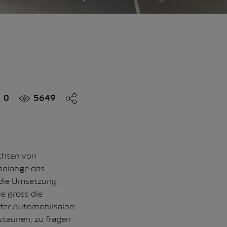
0
5649
ichten von
 solange das
n die Umsetzung
e gross die
nfer Automobilsalon:
staunen, zu fragen