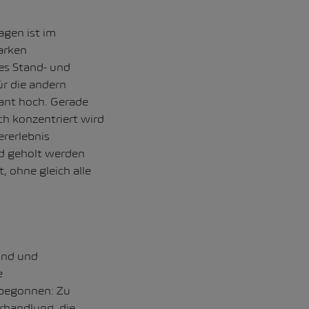
gen ist im
arken
es Stand- und
ür die andern
tant hoch. Gerade
ch konzentriert wird
ererlebnis
nd geholt werden
, ohne gleich alle
und und
e
 begonnen: Zu
rhandlung, die