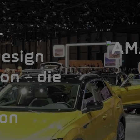
r
Design
on – die
lon