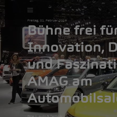
Freitag, 01. Februar 2019
Bühne frei fü
Innovation, 
und Faszinati
AMAG am
Automobilsa
Blog
Auto & Technik