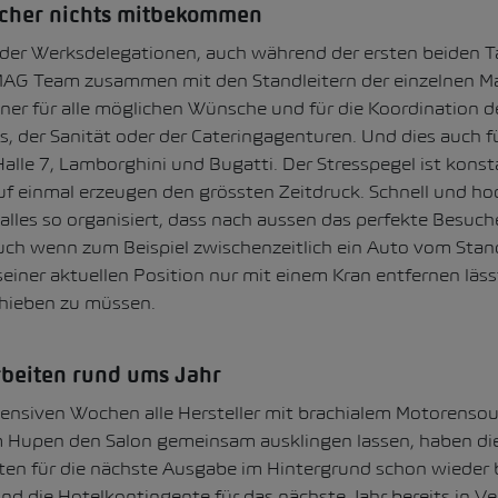
cher nichts mitbekommen
der Werksdelegationen, auch während der ersten beiden Ta
MAG Team zusammen mit den Standleitern der einzelnen M
er für alle möglichen Wünsche und für die Koordination d
s, der Sanität oder der Cateringagenturen. Und dies auch f
lle 7, Lamborghini und Bugatti. Der Stresspegel ist kons
auf einmal erzeugen den grössten Zeitdruck. Schnell und ho
 alles so organisiert, dass nach aussen das perfekte Besuch
 Auch wenn zum Beispiel zwischenzeitlich ein Auto vom Sta
seiner aktuellen Position nur mit einem Kran entfernen lässt
hieben zu müssen.
beiten rund ums Jahr
ensiven Wochen alle Hersteller mit brachialem Motorenso
Hupen den Salon gemeinsam ausklingen lassen, haben di
ten für die nächste Ausgabe im Hintergrund schon wieder
nd die Hotelkontingente für das nächste Jahr bereits in Ve