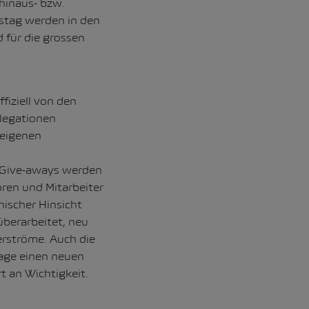
hinaus- bzw.
stag werden in den
 für die grossen
fiziell von den
legationen
seigenen
n Give-aways werden
oren und Mitarbeiter
nischer Hinsicht
 überarbeitet, neu
erströme. Auch die
tage einen neuen
 an Wichtigkeit.