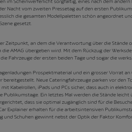
n im Scheinwerferlicht sorgfältig, eines nach dem andern 
 der Nacht vom zweiten Pressetag auf den ersten Publikum
esslich die gesamten Modellpaletten schön angeordnet und
Szene gesetzt.
er Zeitpunkt, an dem die Verantwortung über die Stände of
n die AMAG übergeben wird. Mit dem Rückzug der Werksde
die Fahrzeuge der ersten beiden Tage und sogar die werk
wagenladungen Prospektmaterial und ein grosser Vorrat a
r bereitgestellt. Neue Cateringfahrzeuge parken vor den T
 mit Kabelrollen, iPads und PCs sicher, dass auch in elektro
 die Publikumstage. Ein letztes Mal werden die Stände leicht
rgerichtet, dass sie optimal zugänglich sind für die Besuch
ar Explainer erhalten für die arbeitsintensiven Publikums
ng und Schuhen gewinnt nebst der Optik der Faktor Komfort