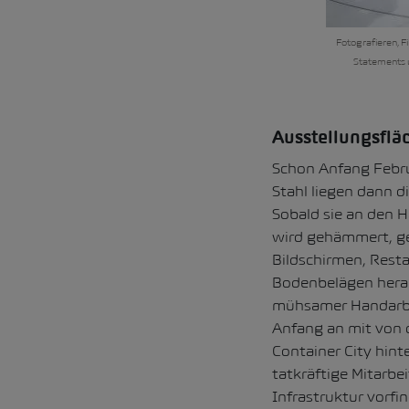
Fotografieren, F
Statements u
Ausstellungsflä
Schon Anfang Febru
Stahl liegen dann d
Sobald sie an den H
wird gehämmert, ge
Bildschirmen, Resta
Bodenbelägen heran
mühsamer Handarbei
Anfang an mit von 
Container City hin
tatkräftige Mitarbe
Infrastruktur vorf