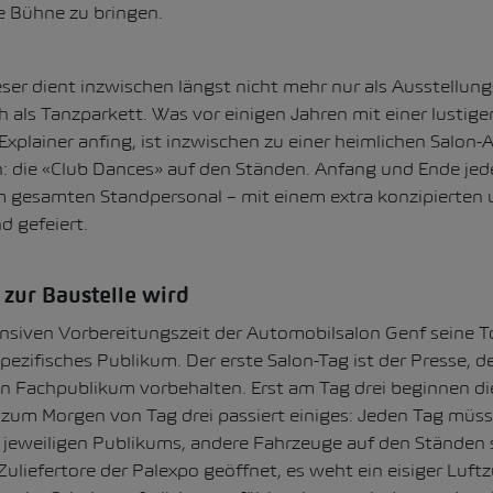
e Bühne zu bringen.
er dient inzwischen längst nicht mehr nur als Ausstellung
 als Tanzparkett. Was vor einigen Jahren mit einer lustige
xplainer anfing, ist inzwischen zu einer heimlichen Salon-A
 die «Club Dances» auf den Ständen. Anfang und Ende jed
 gesamten Standpersonal – mit einem extra konzipierten 
d gefeiert.
zur Baustelle wird
nsiven Vorbereitungszeit der Automobilsalon Genf seine To
spezifisches Publikum. Der erste Salon-Tag ist der Presse, d
 Fachpublikum vorbehalten. Erst am Tag drei beginnen die 
 zum Morgen von Tag drei passiert einiges: Jeden Tag müs
s jeweiligen Publikums, andere Fahrzeuge auf den Ständen
Zuliefertore der Palexpo geöffnet, es weht ein eisiger Luft