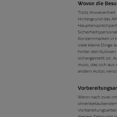
Wovon die Besu
Trotz Anwesenheit 
Hintergrund das A
Hauptansprechpartn
Sicherheitspersonal
Konzernmarken in Ha
viele kleine Dinge 
hinter den Kulissen
sichergestellt ist.
muss, das sich aus 
andern Autos versc
Vorbereitungsar
Wenn nach zwei int
ohrenbetäubendem 
Vorbereitungsarbei
diesem Zeitpunkt si