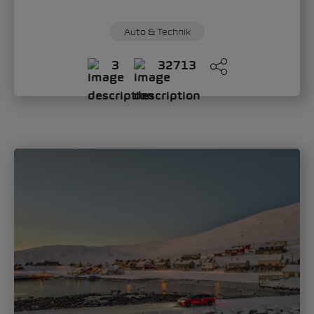
Sandra Zippo
Donnerstag, 11. Juni 2026
„Modern Solid“: Wie der Škoda Epiq das
neue Gesicht der Marke definiert
Mit dem Škoda Epiq schlägt die Marke ein
neues Kapitel im Automobildesign auf.
Oliver Stefani, Head of Design Škoda Auto,...
Auto & Technik
Mobilität
0
602