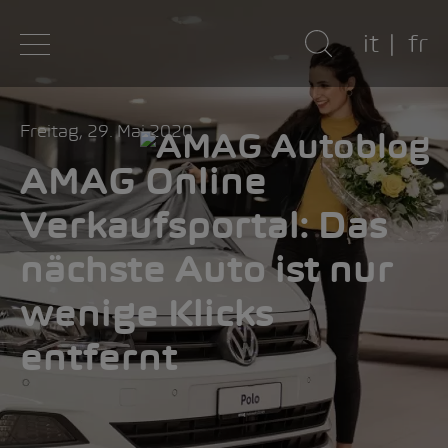
it
fr
Freitag, 29. Mai 2020
AMAG Online
Verkaufsportal: Das
nächste Auto ist nur
wenige Klicks
entfernt