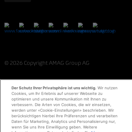
© 2026 Copyright AMAG Group AG
Der Schutz Ihrer Privatsphäre ist uns wichtig.
Wir nutzen
Datenschutzerklärung
Impressum
Cookies, um Ihr Erlebnis auf unserer Webseite zu
optimieren und unsere Kommunikation mit Ihnen zu
Cookie-Richtlinie
Rechtliche Hinweise
EKAS
verbessern. Die Arten von Cookies, die wir einsetzen,
werden unter «Cookie-Einstellungen» beschrieben. Wir
berücksichtigen hierbei Ihre Präferenzen und verarbeiten
Daten für Marketing, Analytics und Personalisierung nur,
wenn Sie uns Ihre Einwilligung geben. Weitere