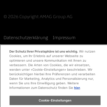
© 2026 Copyright AMAG Group AG
Datenschutzerklärung
Impressum
Cookie-Richtlinie
Rechtliche Hinweise
EKAS
Der Schutz Ihrer Privatsphäre ist uns wichtig.
Wir nutzen
Cookies, um Ihr Erlebnis auf unserer Webseite zu
optimieren und unsere Kommunikation mit Ihnen zu
verbessern. Die Arten von Cookies, die wir einsetzen,
werden unter «Cookie-Einstellungen» beschrieben. Wir
berücksichtigen hierbei Ihre Präferenzen und verarbeiten
Daten für Marketing, Analytics und Personalisierung nur,
wenn Sie uns Ihre Einwilligung geben. Weitere
Informationen zum Datenschutz finden Sie
hier
.
Cookie-Einstellungen