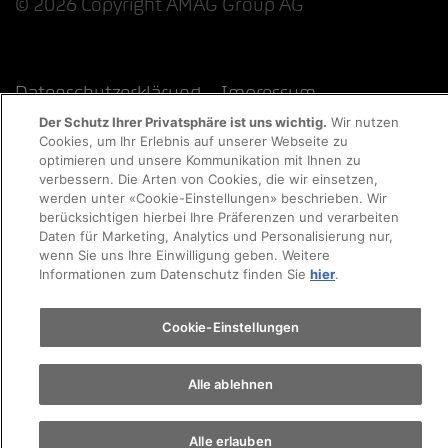
© 2026 Copyright AMAG Group AG
Datenschutzerklärung
Impressum
Der Schutz Ihrer Privatsphäre ist uns wichtig.
Wir nutzen
Cookie-Richtlinie
Rechtliche Hinweise
EKAS
Cookies, um Ihr Erlebnis auf unserer Webseite zu
optimieren und unsere Kommunikation mit Ihnen zu
verbessern. Die Arten von Cookies, die wir einsetzen,
werden unter «Cookie-Einstellungen» beschrieben. Wir
berücksichtigen hierbei Ihre Präferenzen und verarbeiten
Daten für Marketing, Analytics und Personalisierung nur,
wenn Sie uns Ihre Einwilligung geben. Weitere
Informationen zum Datenschutz finden Sie
hier
.
Cookie-Einstellungen
Alle ablehnen
Alle erlauben