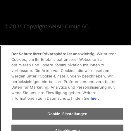
© 2026 Copyright AMAG Group AG
Datenschutzerklärung
Impressum
Der Schutz Ihrer Privatsphäre ist uns wichtig.
Wir nutzen
Cookies, um Ihr Erlebnis auf unserer Webseite zu
optimieren und unsere Kommunikation mit Ihnen zu
Cookie-Richtlinie
Rechtliche Hinweise
EKAS
verbessern. Die Arten von Cookies, die wir einsetzen,
werden unter «Cookie-Einstellungen» beschrieben. Wir
berücksichtigen hierbei Ihre Präferenzen und verarbeiten
Daten für Marketing, Analytics und Personalisierung nur,
wenn Sie uns Ihre Einwilligung geben. Weitere
Informationen zum Datenschutz finden Sie
hier
.
Cookie-Einstellungen
Alle ablehnen