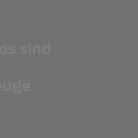
os sind
euge