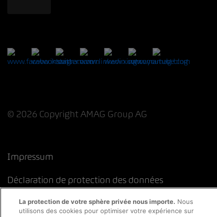
© 2026 Copyright AMAG Group AG
Impressum
Déclaration de protection des données
Directive cookies
Mentions légales
CFST
La protection de votre sphère privée nous importe.
Nous
utilisons des cookies pour optimiser votre expérience sur