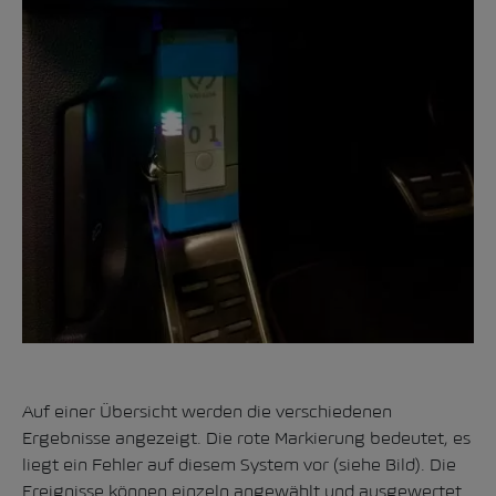
Auf einer Übersicht werden die verschiedenen
Ergebnisse angezeigt. Die rote Markierung bedeutet, es
liegt ein Fehler auf diesem System vor (siehe Bild). Die
Ereignisse können einzeln angewählt und ausgewertet