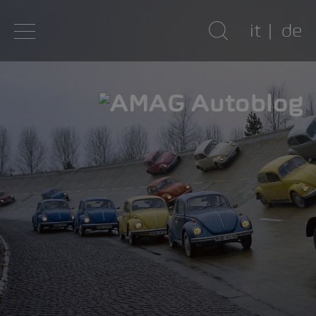
it
de