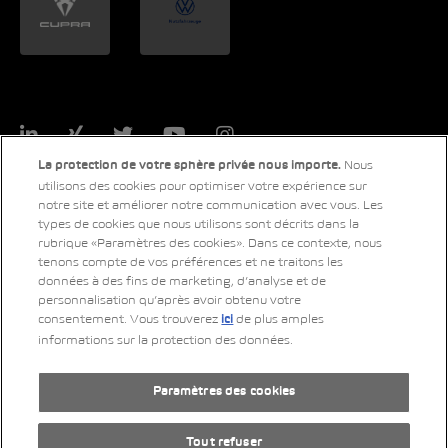
LinkedIn
Xing
Twitter
YouTube
Instagram
Nous
La protection de votre sphère privée nous importe.
utilisons des cookies pour optimiser votre expérience sur
notre site et améliorer notre communication avec vous. Les
types de cookies que nous utilisons sont décrits dans la
© 2026 Copyright AMAG Group AG
rubrique «Paramètres des cookies». Dans ce contexte, nous
tenons compte de vos préférences et ne traitons les
données à des fins de marketing, d’analyse et de
personnalisation qu’après avoir obtenu votre
Impressum
consentement. Vous trouverez
de plus amples
ici
informations sur la protection des données.
Déclaration de protection des données
Mentions légales
RSS-Feed
Paramètres des cookies
by Web­sa­mu­rai AG
Tout refuser