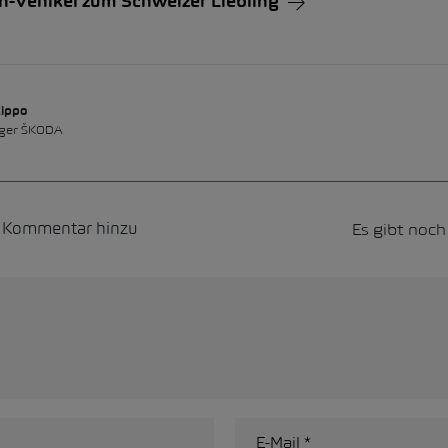
Vehikel zum Schweizer Liebling
Zippo
ger ŠKODA
Es gibt noc
n Kommentar hinzu