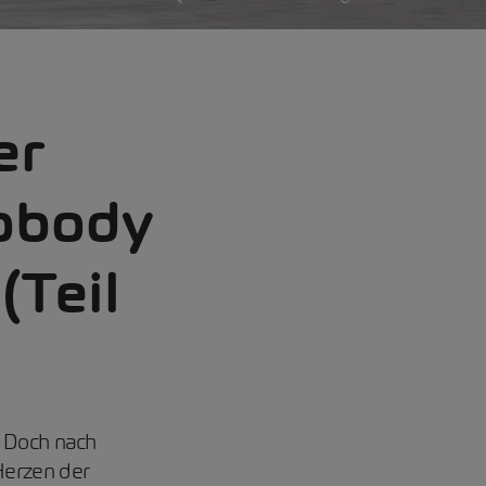
er
obody
(Teil
. Doch nach
Herzen der