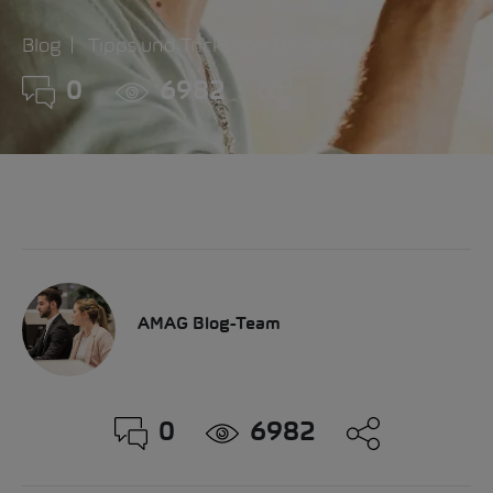
Blog
Tipps und Tricks von Dr. AMAG
0
6982
AMAG Blog-Team
0
6982