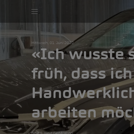
Mittwoch, 01. Juni 2022
«Ich wusste 
früh, dass ic
Handwerklic
arbeiten möc
Blog
Next Generation