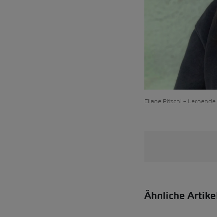
Eliane Pitschi – Lernende 
Ähnliche Artik