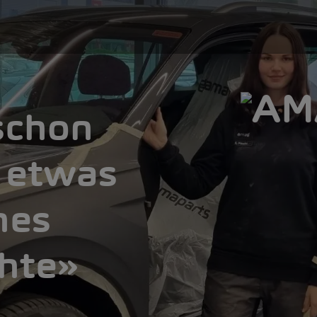
schon
h etwas
hes
hte»