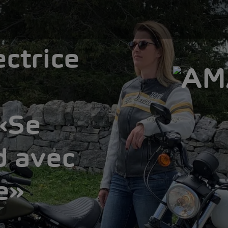
ectrice
 «Se
d avec
e»