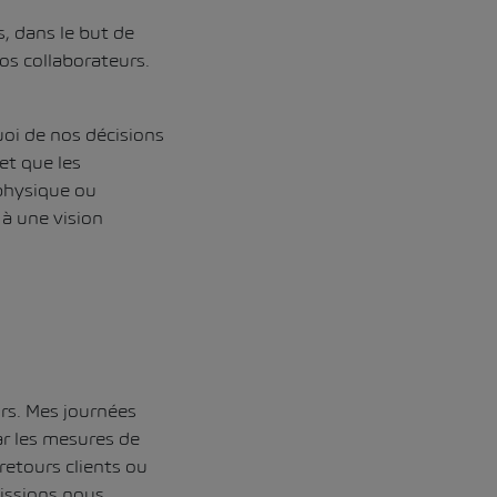
, dans le but de
nos collaborateurs.
uoi de nos décisions
et que les
 physique ou
 à une vision
urs. Mes journées
ar les mesures de
retours clients ou
uissions nous