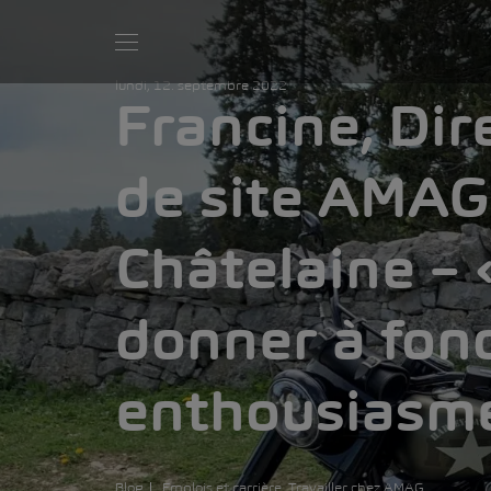
lundi, 12. septembre 2022
Francine, Dir
de site AMAG
Châtelaine –
donner à fon
enthousiasm
Blog
Emplois et carrière
Travailler chez AMAG