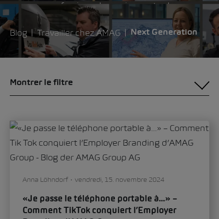
parcours professionnels passionnants, des
success stories des apprenties et apprentis et de
nombreuses possibilités de formation initiale et
Blog
Travailler chez AMAG
Next Generation
continue.
Montrer le filtre
Anna Löhndorf
vendredi, 15. novembre 2024
«Je passe le téléphone portable à…» –
Comment TikTok conquiert l’Employer