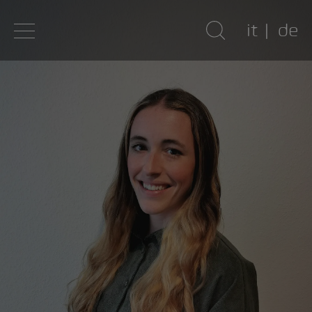
it
de