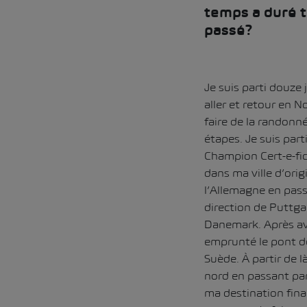
temps a duré t
passé?
Je suis parti douze 
aller et retour en N
faire de la randonné
étapes. Je suis par
Champion Cert-e-fic
dans ma ville d’orig
l’Allemagne en pas
direction de Puttgard
Danemark. Après av
emprunté le pont de
Suède. À partir de là
nord en passant pa
ma destination final