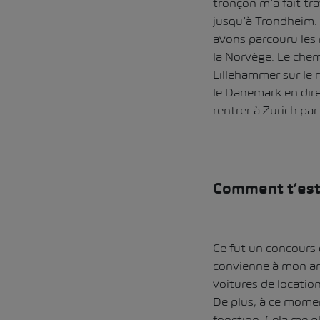
tronçon m’a fait tra
jusqu’à Trondheim.
avons parcouru les
la Norvège. Le chem
Lillehammer sur le 
le Danemark en dire
rentrer à Zurich par
Comment t’est 
Ce fut un concours 
convienne à mon ami
voitures de locatio
De plus, à ce mome
fonction. Cela me p