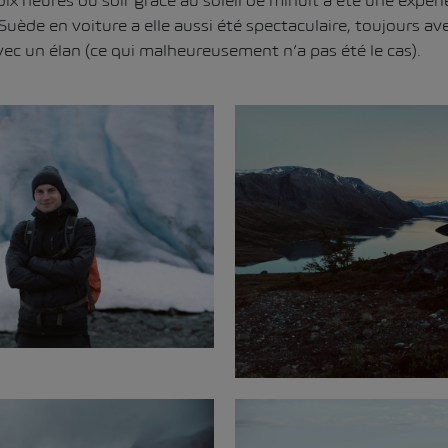
ix heures du soir grâce au soleil de minuit a été une expér
Suède en voiture a elle aussi été spectaculaire, toujours ave
ec un élan (ce qui malheureusement n’a pas été le cas).