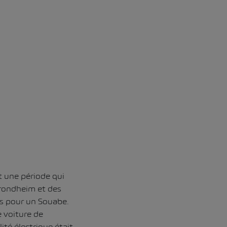
t une période qui
Trondheim et des
ns pour un Souabe.
 voiture de
té électrique était