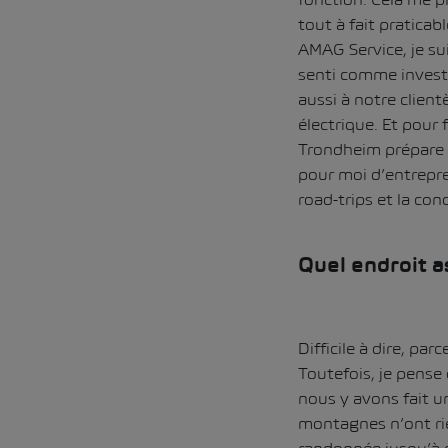
tout à fait praticab
AMAG Service, je su
senti comme investi
aussi à notre client
électrique. Et pour fi
Trondheim prépare a
pour moi d’entrepr
road-trips et la co
Quel endroit a
Difficile à dire, pa
Toutefois, je pense
nous y avons fait u
montagnes n’ont rien