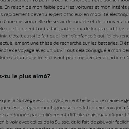
le. En raison de mon faible pour les voitures et mon intérêt 
is rapidement devenu expert officieux en mobilité électriqu
 d’une mission, celle de servir de modèle et de prouver à m
èle que l’on peut tout à fait partir pour de longs road-trips 
nir, c’était aussi le fait que l’ami d’enfance à qui j’allais ren
ctuellement une thèse de recherche sur les batteries. Il ét
endre ce voyage avec un BEV. Tout cela conjugué à mon pe
nduite automobile fut suffisant pour me décider à partir en 
s-tu le plus aimé?
rce que la Norvège est incroyablement belle d’une manière g
 que c’est la région montagneuse de «Jotunheimen» qui m’a 
ne randonnée particulièrement difficile, mais magnifique. Là
 à voir avec celles de la Suisse, et le fait de pouvoir facil