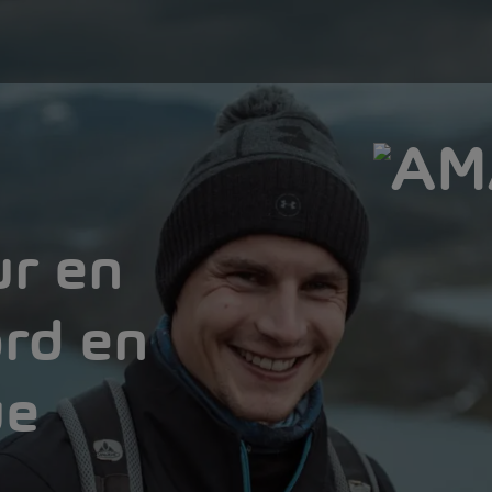
ur en
rd en
ue