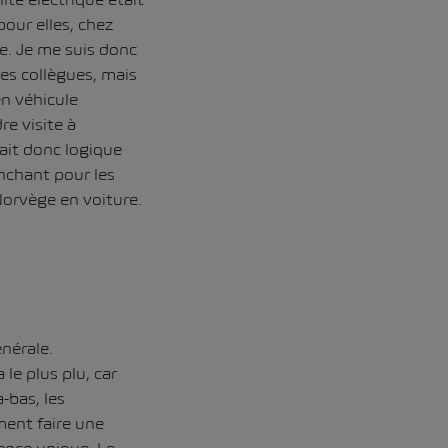
pour elles, chez
e. Je me suis donc
es collègues, mais
en véhicule
dre visite à
ait donc logique
nchant pour les
Norvège en voiture.
énérale.
le plus plu, car
-bas, les
ement faire une