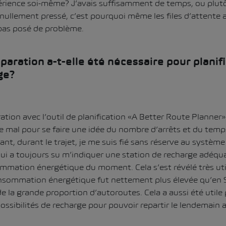
xpérience soi-même? J’avais suffisamment de temps, ou plutôt
s nullement pressé, c’est pourquoi même les files d’attente
pas posé de problème.
aration a-t-elle été nécessaire pour planifi
ge?
tion avec l’outil de planification «A Better Route Planner» 
 mal pour se faire une idée du nombre d’arrêts et du temp
nt, durant le trajet, je me suis fié sans réserve au systèm
i a toujours su m’indiquer une station de recharge adéqu
mmation énergétique du moment. Cela s’est révélé très ut
nsommation énergétique fut nettement plus élevée qu’en 
e la grande proportion d’autoroutes. Cela a aussi été utile
possibilités de recharge pour pouvoir repartir le lendemain 