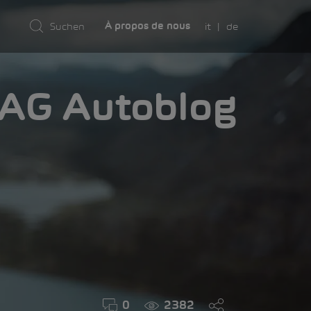
it
de
À propos de nous
AMA
0
2382