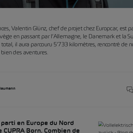
es, Valentin Glünz, chef de projet chez Europcar, est pa
orvège en passant par l’Allemagne, le Danemark et la S
u total, il aura parcouru 5’733 kilomètres, rencontré de
 bien des aventures.
 Baumann
s parti en Europe du Nord
ne CUPRA Born. Combien de