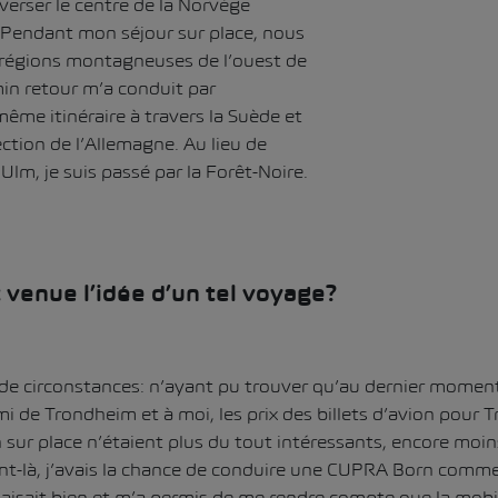
verser le centre de la Norvège
 Pendant mon séjour sur place, nous
 régions montagneuses de l’ouest de
in retour m’a conduit par
même itinéraire à travers la Suède et
ction de l’Allemagne. Au lieu de
 Ulm, je suis passé par la Forêt-Noire.
venue l’idée d’un tel voyage?
de circonstances: n’ayant pu trouver qu’au dernier momen
 de Trondheim et à moi, les prix des billets d’avion pour 
n sur place n’étaient plus du tout intéressants, encore moi
nt-là, j’avais la chance de conduire une CUPRA Born comme
laisait bien et m’a permis de me rendre compte que la mobili