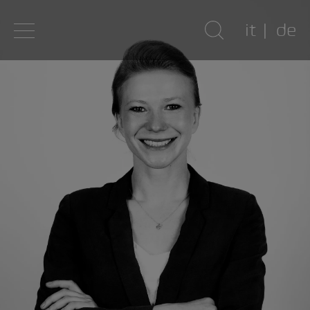
it
de