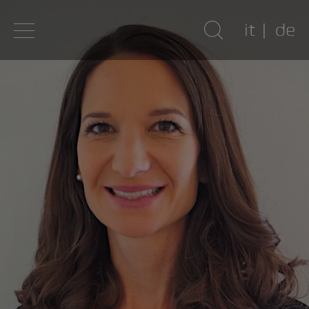
it
de