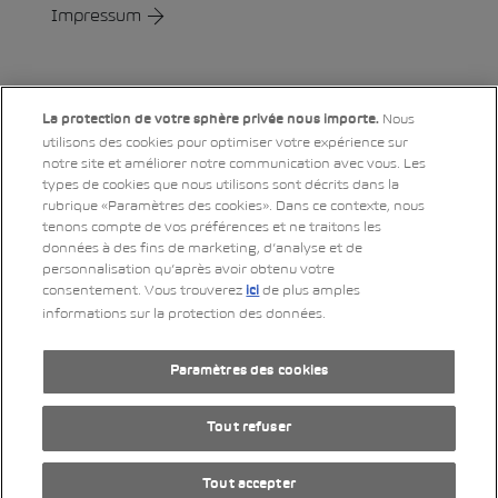
Impressum
Social
Nous
La protection de votre sphère privée nous importe.
utilisons des cookies pour optimiser votre expérience sur
notre site et améliorer notre communication avec vous. Les
LinkedIn
Xing
Twitter
YouTube
Instagram
types de cookies que nous utilisons sont décrits dans la
rubrique «Paramètres des cookies». Dans ce contexte, nous
tenons compte de vos préférences et ne traitons les
données à des fins de marketing, d’analyse et de
Impressum
personnalisation qu’après avoir obtenu votre
consentement. Vous trouverez
de plus amples
ici
Déclaration de protection des données
informations sur la protection des données.
Mentions légales
RSS-Feed
Paramètres des cookies
by Web­sa­mu­rai AG
Tout refuser
Tout accepter