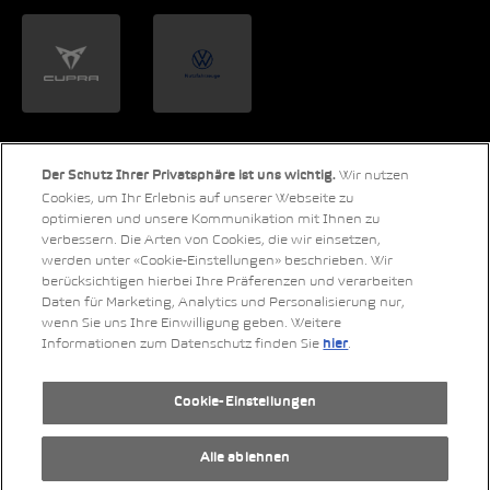
Wir nutzen
Der Schutz Ihrer Privatsphäre ist uns wichtig.
LinkedIn
Xing
Twitter
YouTube
Instagram
Cookies, um Ihr Erlebnis auf unserer Webseite zu
optimieren und unsere Kommunikation mit Ihnen zu
verbessern. Die Arten von Cookies, die wir einsetzen,
werden unter «Cookie-Einstellungen» beschrieben. Wir
berücksichtigen hierbei Ihre Präferenzen und verarbeiten
Daten für Marketing, Analytics und Personalisierung nur,
© 2026 Copyright AMAG Group AG
wenn Sie uns Ihre Einwilligung geben. Weitere
Informationen zum Datenschutz finden Sie
.
hier
Impressum
Datenschutzerklärung
Cookie-Einstellungen
Rechtliche Hinweise
RSS-Feed
Alle ablehnen