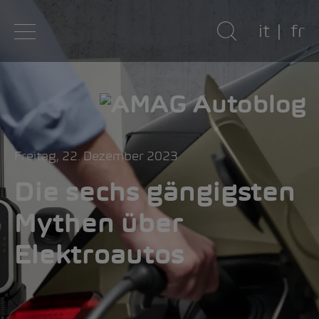
it
fr
Freitag, 22. Dezember 2023
Die sechs gängigsten
Mythen über
Elektroautos