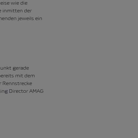
eise wie die
e inmitten der
menden jeweils ein
punkt gerade
bereits mit dem
er Rennstrecke
ging Director AMAG