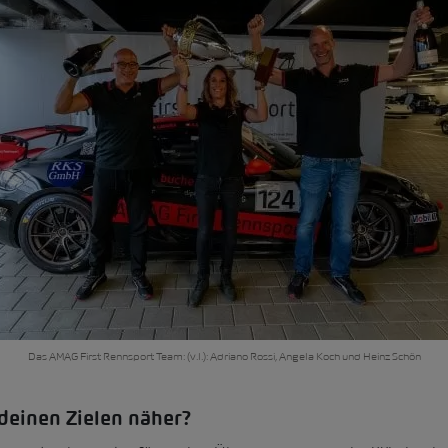
Das AMAG First Rennsport Team: (v.l.): Adriano Rossi, Angela Koch und Heinz Schön
einen Zielen näher?