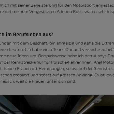
mich mit seiner Begeisterung für den Motorsport angesteck
hre mit meinem Vorgesetzten Adriano Rossi waren sehr ins
ch im Berufsleben aus?
unden mit dem Geschäft, bin ehrgeizig und gehe die Extram
ren Leuten. Ich habe ein offenes Ohr und versuche zu helf
rne neue Ideen um. Beispielsweise habe ich den «Ladys Da
uf der Rennstrecke nur für Porsche-Fahrerinnen. Weil Moto
t, haben Frauen oft Hemmungen, selbst auf der Rennstreck
ischen etabliert und stösst auf grossen Anklang. Es ist jewe
ausch, weil die Frauen unter sich sind.