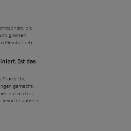
tmosphäre, die
m so grossen
m Kleinbetrieb.
iert. Ist das
 Frau sicher
rungen gemacht.
en auf mich zu
h keine negativen