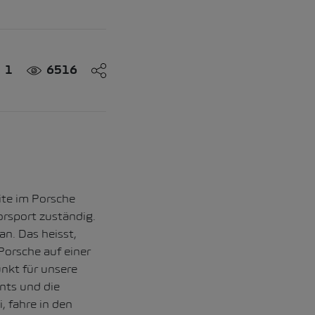
1
6516
ite im Porsche
orsport zuständig.
n. Das heisst,
orsche auf einer
nkt für unsere
ants und die
, fahre in den