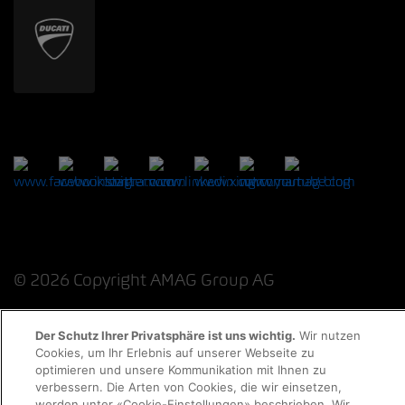
© 2026 Copyright AMAG Group AG
Der Schutz Ihrer Privatsphäre ist uns wichtig.
Wir nutzen
Cookies, um Ihr Erlebnis auf unserer Webseite zu
Datenschutzerklärung
Impressum
optimieren und unsere Kommunikation mit Ihnen zu
verbessern. Die Arten von Cookies, die wir einsetzen,
Cookie-Richtlinie
Rechtliche Hinweise
EKAS
werden unter «Cookie-Einstellungen» beschrieben. Wir