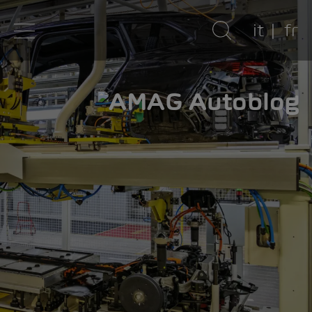
it
fr