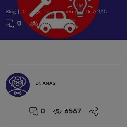
Blog
Consigli e suggerimenti del Dr. AMAG
0
6567
Dr. AMAG
0
6567