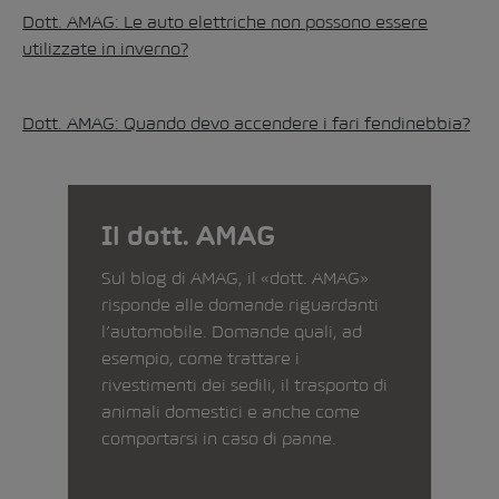
Dott. AMAG: Le auto elettriche non possono essere
utilizzate in inverno?
Dott. AMAG: Quando devo accendere i fari fendinebbia?
Il dott. AMAG
Sul blog di AMAG, il «dott. AMAG»
risponde alle domande riguardanti
l’automobile. Domande quali, ad
esempio, come trattare i
rivestimenti dei sedili, il trasporto di
animali domestici e anche come
comportarsi in caso di panne.