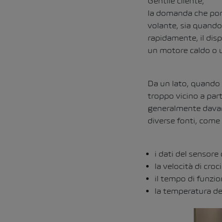
Gentile cliente,
la domanda che pone
volante, sia quando
rapidamente, il disp
un motore caldo o u
Da un lato, quando s
troppo vicino a part
generalmente davanti
diverse fonti, come
i dati del sensore
la velocità di croc
il tempo di funz
la temperatura del