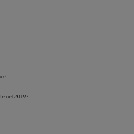
no?
tte nel 2019?