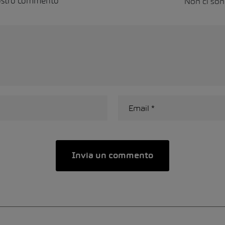
Non ci so
vostro commento