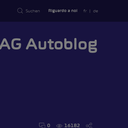
fr
de
Riguardo a noi
AMA
0
16182