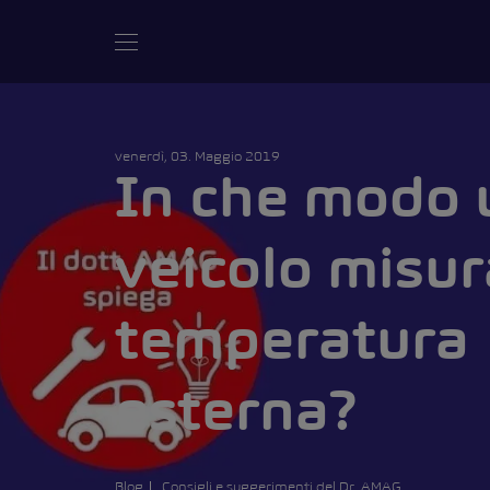
venerdì, 03. Maggio 2019
In che modo 
veicolo misur
temperatura
esterna?
Blog
Consigli e suggerimenti del Dr. AMAG