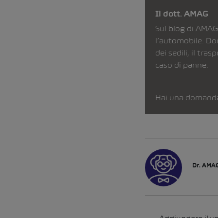
Il dott. AMAG
Sul blog di AMAG
l’automobile. Do
dei sedili, il tr
caso di panne.
Hai una domanda 
Dr. AMA