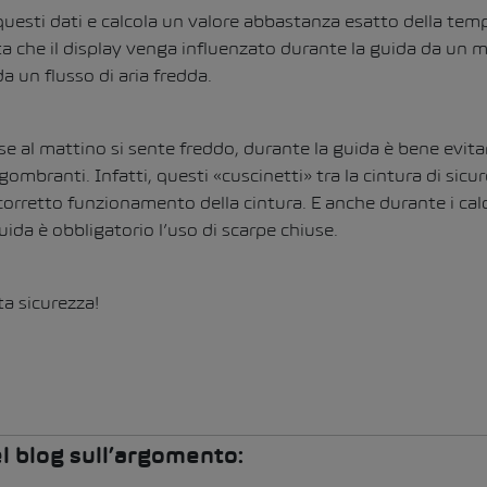
 questi dati e calcola un valore abbastanza esatto della tem
a che il display venga influenzato durante la guida da un 
a un flusso di aria fredda.
e al mattino si sente freddo, durante la guida è bene evita
gombranti. Infatti, questi «cuscinetti» tra la cintura di sicu
corretto funzionamento della cintura. E anche durante i caldi
uida è obbligatorio l’uso di scarpe chiuse.
ta sicurezza!
del blog sull’argomento: