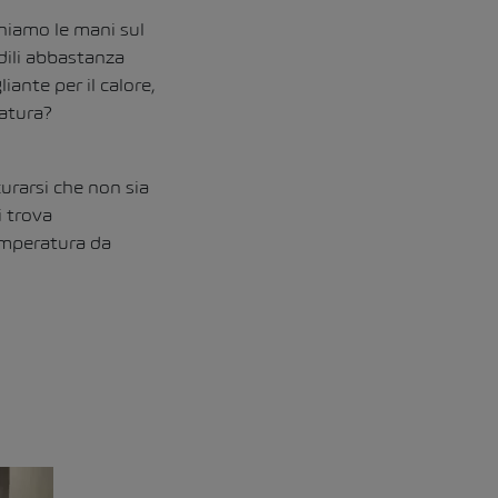
niamo le mani sul
dili abbastanza
ante per il calore,
ratura?
urarsi che non sia
i trova
temperatura da