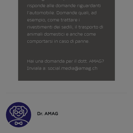
risponde alle domande riguardanti
l’automobile. Domande quali, ad
esempio, come trattare i
rivestimenti dei sedili, il trasporto di
animali domestici e anche come
comportarsi in caso di panne.
Hai una domanda per il dott. AMAG?
Inviala a:
social.media@amag.ch
Dr. AMAG