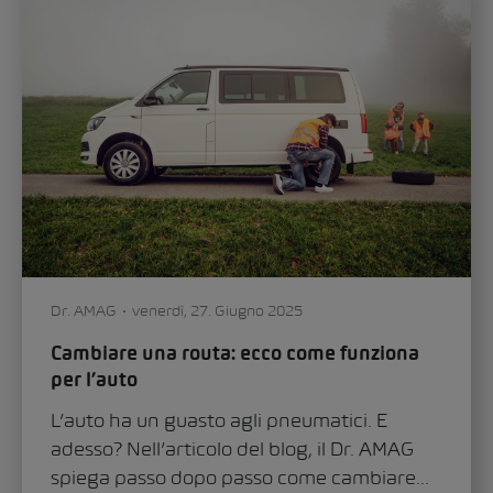
Dominik Mate
ve
Consigli e su
l’autonomia de
Le auto elett
rdì, 27. Giugno 2025
punti con un
a routa: ecco come funziona
ma di solito n
passo...
guasto agli pneumatici. E
articolo del blog, il Dr. AMAG
Consigli
 dopo passo come cambiare...