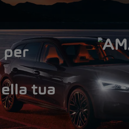
 per
ella tua
a