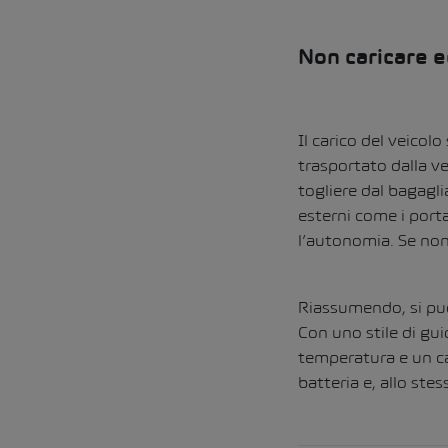
Non caricare e
Il carico del veicol
trasportato dalla v
togliere dal bagagli
esterni come i port
l’autonomia. Se non 
Riassumendo, si può
Con uno stile di gu
temperatura e un car
batteria e, allo st