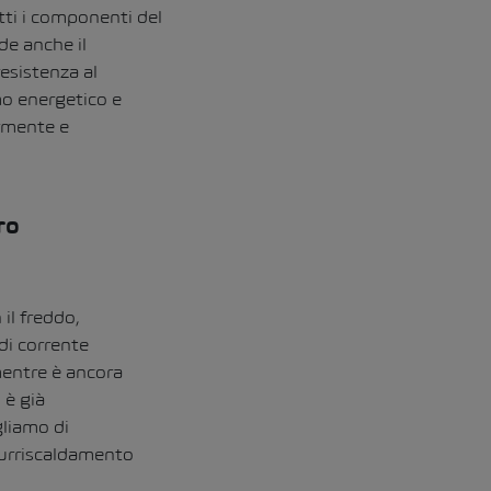
ti i componenti del
de anche il
esistenza al
o energetico e
armente e
ro
il freddo,
 di corrente
 mentre è ancora
 è già
gliamo di
 surriscaldamento