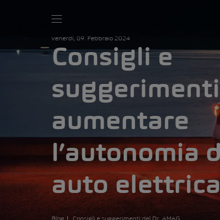
venerdì, 09. Febbraio 2024
Consigli e
suggerimenti
aumentare
l’autonomia d
auto elettric
Blog
Consigli e suggerimenti del Dr. AMAG