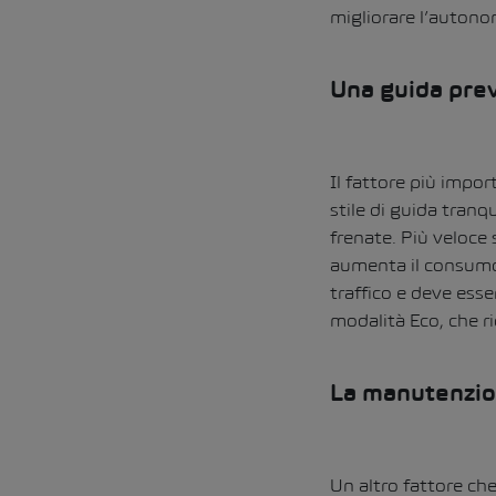
migliorare l’autonom
Una guida prev
Il fattore più impor
stile di guida tranq
frenate.
Più veloce s
aumenta il consumo 
traffico e deve ess
modalità Eco, che r
La manutenzio
Un altro fattore che