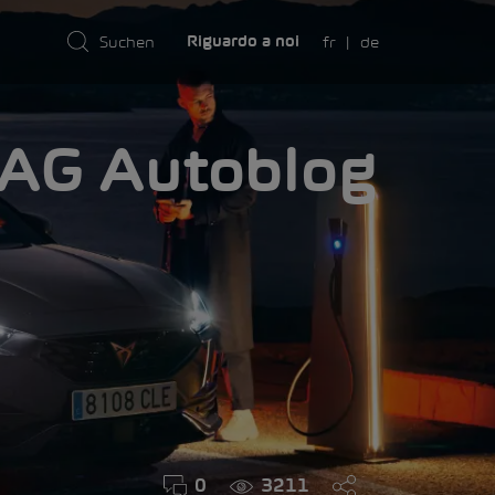
fr
de
Riguardo a noi
AMA
0
3211