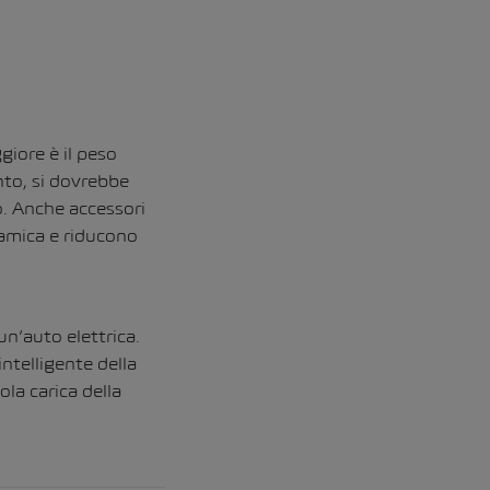
iore è il peso
to, si dovrebbe
io. Anche accessori
namica e riducono
n’auto elettrica.
ntelligente della
la carica della