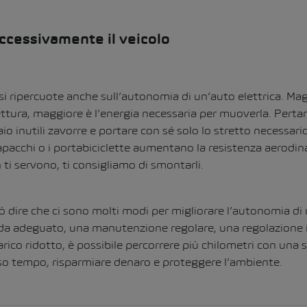
ccessivamente il veicolo
o si ripercuote anche sull’autonomia di un’auto elettrica.
Magg
ettura, maggiore è l’energia necessaria per muoverla.
Pertan
aio inutili zavorre e portare con sé solo lo stretto necessar
apacchi o i portabiciclette aumentano la resistenza aerodi
ti servono, ti consigliamo di smontarli.
 dire che ci sono molti modi per migliorare l’autonomia di u
ida adeguato, una manutenzione regolare, una regolazione i
ico ridotto, è possibile percorrere più chilometri con una so
esso tempo, risparmiare denaro e proteggere l’ambiente.