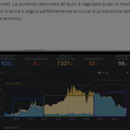
(viola). La potenza destinata all’auto è regolata quasi in mo
di ricarica e segue perfettamente la curva di produzione de
l tramonto.