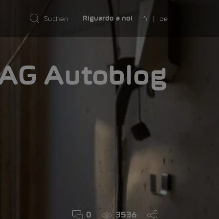
fr
de
Riguardo a noi
AMA
0
3536