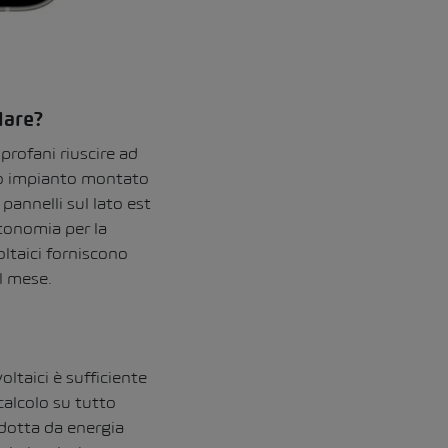
lare?
profani riuscire ad
olo impianto montato
o pannelli sul lato est
tonomia per la
ltaici forniscono
l mese.
ltaici è sufficiente
calcolo su tutto
odotta da energia