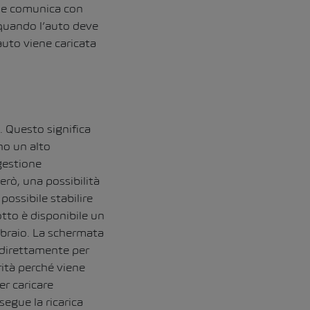
a e comunica con
 quando l’auto deve
auto viene caricata
. Questo significa
no un alto
gestione
erò, una possibilità
possibile stabilire
otto è disponibile un
bbraio. La schermata
 direttamente per
rità perché viene
er caricare
egue la ricarica