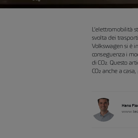
L’elettromobilità s
svolta dei trasport
Volkswagen si è im
conseguenza i mode
di CO₂. Questo arti
CO₂ anche a casa, g
Hans Fis
www.tec