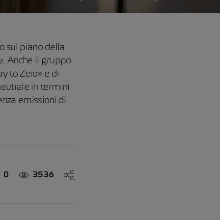
o sul piano della
O₂. Anche il gruppo
y to Zero» e di
utrale in termini
senza emissioni di
0
3536