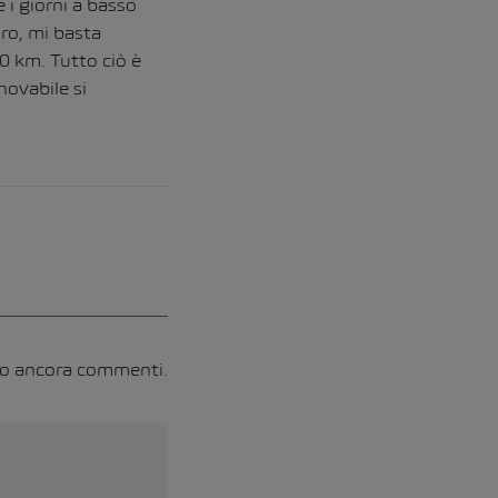
 i giorni a basso
oro, mi basta
0 km. Tutto ciò è
novabile si
no ancora commenti.