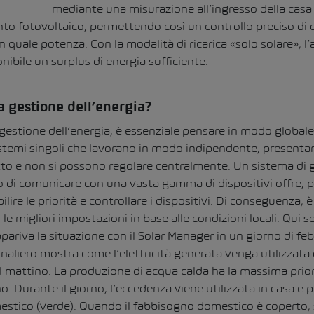
mediante una misurazione all’ingresso della cas
ianto fotovoltaico, permettendo così un controllo preciso di
n quale potenza. Con la modalità di ricarica «solo solare», l’
ibile un surplus di energia sufficiente.
 gestione dell’energia?
gestione dell’energia, è essenziale pensare in modo globale
istemi singoli che lavorano in modo indipendente, presenta
itto e non si possono regolare centralmente. Un sistema di 
o di comunicare con una vasta gamma di dispositivi offre, p
lire le priorità e controllare i dispositivi. Di conseguenza, è 
 le migliori impostazioni in base alle condizioni locali. Qui s
ariva la situazione con il Solar Manager in un giorno di fe
aliero mostra come l’elettricità generata venga utilizzata
al mattino. La produzione di acqua calda ha la massima prio
no. Durante il giorno, l’eccedenza viene utilizzata in casa e p
stico (verde). Quando il fabbisogno domestico è coperto, s