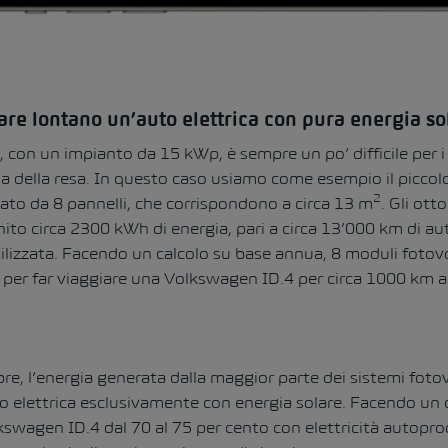
re lontano un’auto elettrica con pura energia so
, con un impianto da 15 kWp, è sempre un po’ difficile per i 
sa della resa. In questo caso usiamo come esempio il picc
2
mato da 8 pannelli, che corrispondono a circa 13 m
. Gli ott
ito circa 2300 kWh di energia, pari a circa 13’000 km di au
lizzata. Facendo un calcolo su base annua, 8 moduli fotovo
a per far viaggiare una Volkswagen ID.4 per circa 1000 km a
e, l’energia generata dalla maggior parte dei sistemi fotovo
to elettrica esclusivamente con energia solare. Facendo un 
lkswagen ID.4 dal 70 al 75 per cento con elettricità autopr