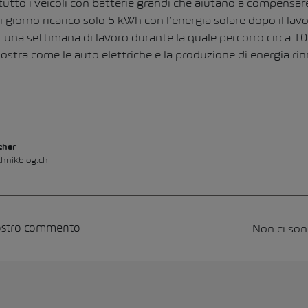
utto i veicoli con batterie grandi che aiutano a compensare
giorno ricarico solo 5 kWh con l’energia solare dopo il lav
 una settimana di lavoro durante la quale percorro circa 10
stra come le auto elettriche e la produzione di energia rin
cher
hnikblog.ch
Non ci so
vostro commento