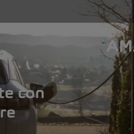
to
te con
are