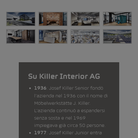
Su Killer Interior AG
: Josef Killer Senior fondò
1936
l’azienda nel 1936 con il nome di
Möbelwerkstätte J. Killer.
L’azienda continuò a espandersi
senza sosta e nel 1969
impiegava già circa 50 persone.
: Josef Killer Junior entra
1977