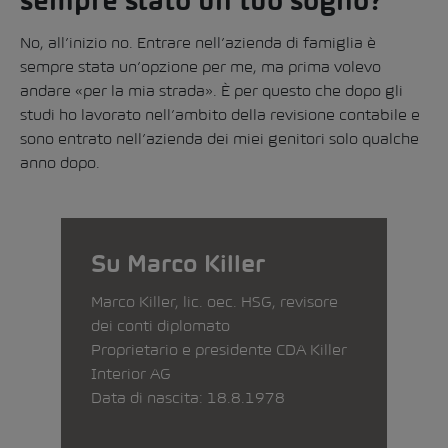
sempre stato un tuo sogno?
No, all’inizio no. Entrare nell’azienda di famiglia è
sempre stata un’opzione per me, ma prima volevo
andare «per la mia strada». È per questo che dopo gli
studi ho lavorato nell’ambito della revisione contabile e
sono entrato nell’azienda dei miei genitori solo qualche
anno dopo.
Su Marco Killer
Marco Killer, lic. oec. HSG, revisore
dei conti diplomato
Proprietario e presidente CDA Killer
Interior AG
Data di nascita: 18.8.1978