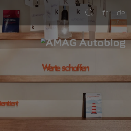
fr
de