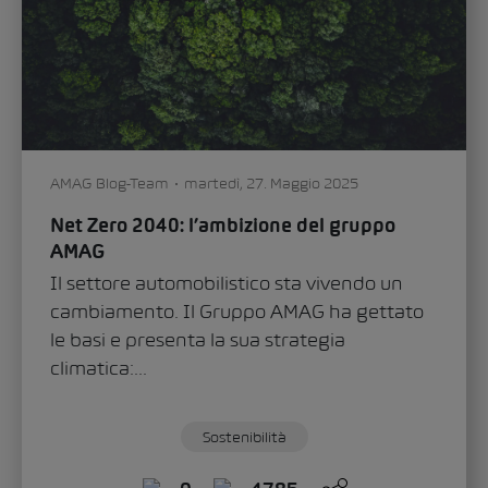
Anna Löhndorf
martedì, 25. Marzo 2025
Le donne nel settore automobilistico: con
coraggio e inventiva
Specchietto retrovisore, riscaldamento
dell’auto o tergicristalli: non sono solo
componenti importanti dei veicoli che
rendono la guida più sicura e...
Sostenibilità
0
1612