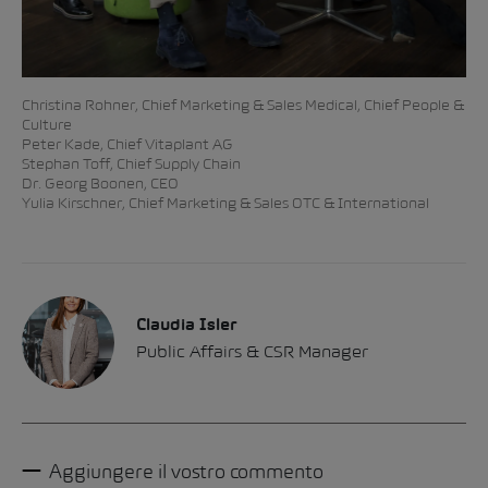
Christina Rohner, Chief Marketing & Sales Medical, Chief People &
Culture
Peter Kade, Chief Vitaplant AG
Stephan Toff, Chief Supply Chain
Dr. Georg Boonen, CEO
Yulia Kirschner, Chief Marketing & Sales OTC & International
Claudia Isler
Public Affairs & CSR Manager
Aggiungere il vostro commento