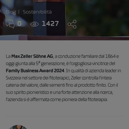
Blog
Sostenibilità
0
1427
La
Max Zeller Söhne AG
, a conduzione familiare dal 1864 e
a
oggi giunta alla 5
generazione, è l’orgogliosa vincitrice del
Family Business Award 2024
. In qualità di azienda leader in
Svizzera nel settore dei fitoterapici, Zeller controlla l’intera
catena del valore, dalle sementi fino al prodotto finito. Con il
suo spirito pionieristico e una forte attenzione alla ricerca,
l’azienda si è affermata come pioniera della fitoterapia.