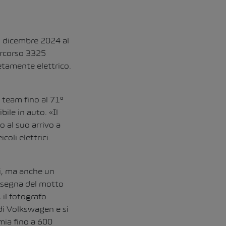
7 dicembre 2024 al
ercorso 3325
letamente elettrico.
 team fino al 71°
ile in auto. «Il
 al suo arrivo a
oli elettrici.
i, ma anche un
insegna del motto
 il fotografo
di Volkswagen e si
mia fino a 600