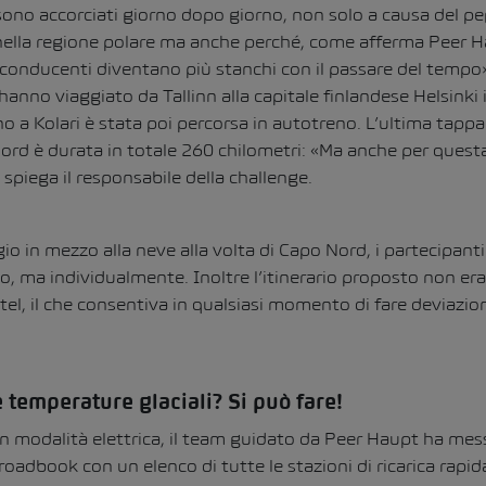
i sono accorciati giorno dopo giorno, non solo a causa del 
 nella regione polare ma anche perché, come afferma Peer 
conducenti diventano più stanchi con il passare del tempo». 
i hanno viaggiato da Tallinn alla capitale finlandese Helsinki
no a Kolari è stata poi percorsa in autotreno. L’ultima tappa
ord è durata in totale 260 chilometri: «Ma anche per questa
 spiega il responsabile della challenge.
gio in mezzo alla neve alla volta di Capo Nord, i partecipant
o, ma individualmente. Inoltre l’itinerario proposto non era
tel, il che consentiva in qualsiasi momento di fare deviazio
e temperature glaciali? Si può fare!
 in modalità elettrica, il team guidato da Peer Haupt ha mes
roadbook con un elenco di tutte le stazioni di ricarica rapid