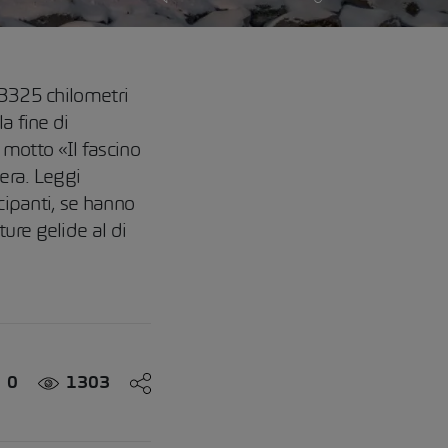
 3325 chilometri
a fine di
motto «Il fascino
era. Leggi
ecipanti, se hanno
ure gelide al di
0
1303