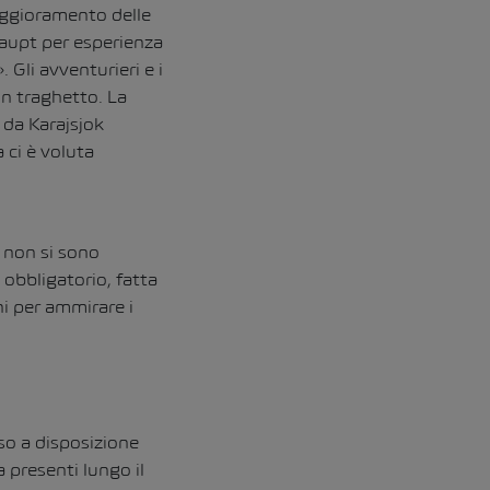
peggioramento delle
Haupt per esperienza
Gli avventurieri e i
 in traghetto. La
 da Karajsjok
 ci è voluta
i non si sono
 obbligatorio, fatta
ni per ammirare i
so a disposizione
a presenti lungo il