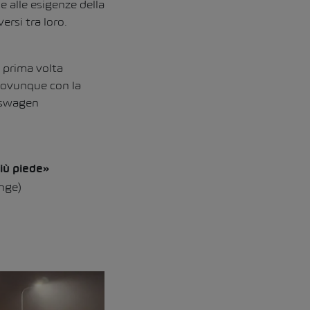
e alle esigenze della
ersi tra loro.
a prima volta
i ovunque con la
lkswagen
iù piede»
nge)