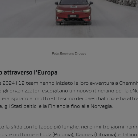
Foto: Eberhard Droege
o attraverso l’Europa
re 2024 i 12 team hanno iniziato la loro avventura a Chemni
o gli organizzatori escogitano un nuovo itinerario per la e
 era ispirato al motto «Il fascino dei paesi baltici» e ha at
, gli Stati baltici e la Finlandia fino alla Norvegia.
 la sfida con le tappe più lunghe: nei primi tre giorni hann
oste notturne a Łódź (Polonia), Kaunas (Lituania) e Tallinn 