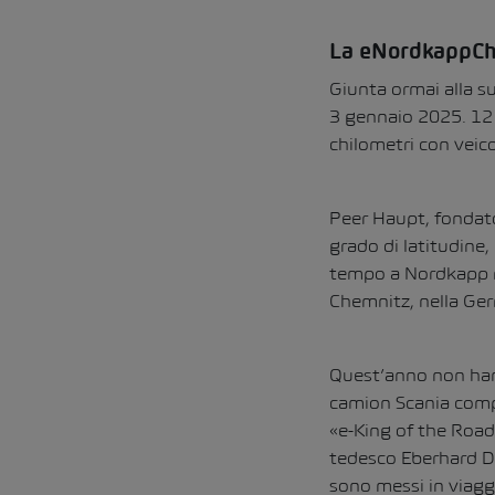
La eNordkappCha
Giunta ormai alla s
3 gennaio 2025. 12 
chilometri con veico
Peer Haupt, fondato
grado di latitudine,
tempo a Nordkapp no
Chemnitz, nella Germ
Quest’anno non hann
camion Scania compl
«e-King of the Road
tedesco Eberhard Dr
sono messi in viagg