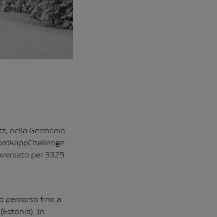
tz, nella Germania
NordkappChallenge.
traversato per 3325
o percorso fino a
(Estonia). In