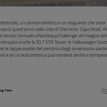
lettriche, un camion elettrico e un traguardo che dista
nza di quest’anno nella città di Chemnitz: Capo Nord. All
è tenuta l’annuale eNordkappChallenge all’insegna del 
artecipato anche la ID.7 GTX Tourer di Volkswagen Svizz
rire le tappe esatte del percorso degli avventurosi part
d e se un’auto elettrica può resistere anche a temperat
og-Team