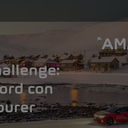
allenge:
Nord con
ourer