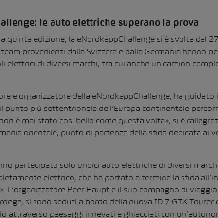
llenge: le auto elettriche superano la prova
ua quinta edizione, la eNordkappChallenge si è svolta dal 2
team provenienti dalla Svizzera e dalla Germania hanno p
li elettrici di diversi marchi, tra cui anche un camion comp
re e organizzatore della eNordkappChallenge, ha guidato i
 il punto più settentrionale dell’Europa continentale percorrib
n è mai stato così bello come questa volta», si è rallegrato
ania orientale, punto di partenza della sfida dedicata ai veic
o partecipato solo undici auto elettriche di diversi march
etamente elettrico, che ha portato a termine la sfida all’
». L’organizzatore Peer Haupt e il suo compagno di viaggio,
oege, si sono seduti a bordo della nuova ID.7 GTX Tourer 
io attraverso paesaggi innevati e ghiacciati con un’autono