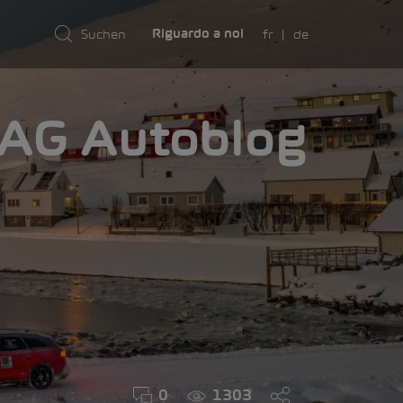
fr
de
Riguardo a noi
AMA
0
1303