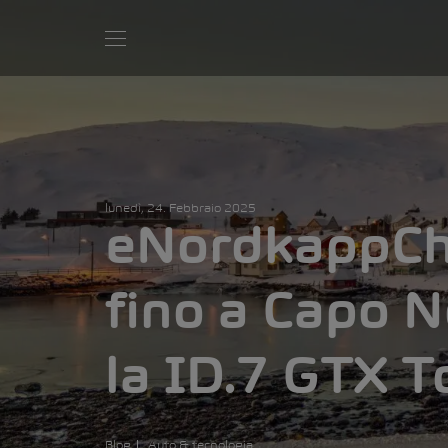
lunedì, 24. Febbraio 2025
eNordkappCh
fino a Capo 
la ID.7 GTX T
Blog
Auto & tecnologia