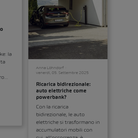
to
o
ke: la
nta
Anna Löhndorf
venerdì, 05. Settembre 2025
ro...
Ricarica bidirezionale:
auto elettriche come
powerbank?
Con la ricarica
bidirezionale, le auto
elettriche si trasformano in
accumulatori mobili con
cui, all’occorrenza, è