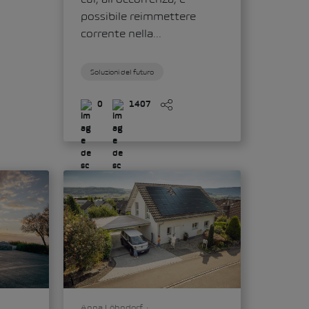
possibile reimmettere
corrente nella...
Soluzioni del futuro
0
1407
Anna Löhndorf