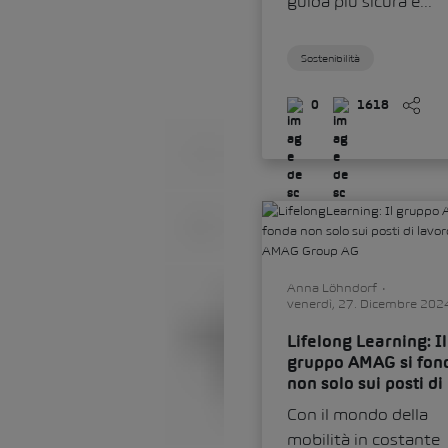
guida più sicura e...
Sostenibilità
0
1618
Anna Löhndorf
venerdì, 27. Dicembre 202
Lifelong Learning: Il
gruppo AMAG si fon
non solo sui posti di
lavoro
Con il mondo della
mobilità in costante