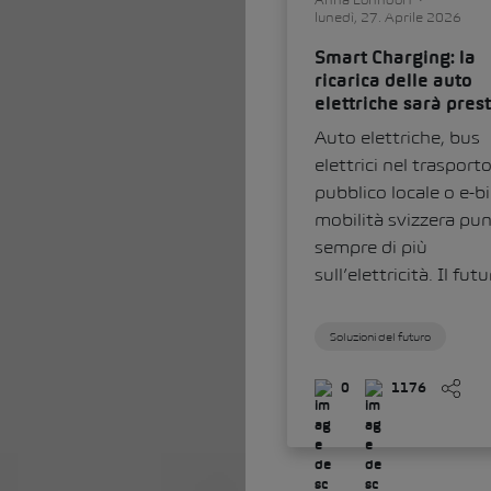
lunedì, 27. Aprile 2026
Smart Charging: la
ricarica delle auto
elettriche sarà pres
intelligente?
Auto elettriche, bus
elettrici nel trasport
pubblico locale o e-bi
mobilità svizzera pu
sempre di più
sull’elettricità. Il futu
Soluzioni del futuro
0
1176