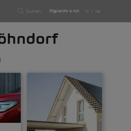
fr
de
Riguardo a noi
öhndorf
i