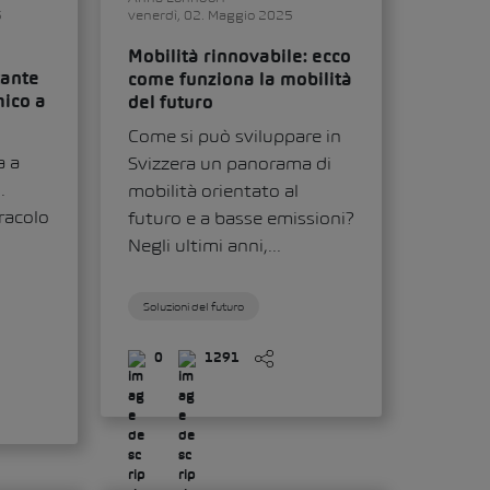
5
venerdì, 02. Maggio 2025
Mobilità rinnovabile: ecco
tante
come funziona la mobilità
ico a
del futuro
Come si può sviluppare in
a a
Svizzera un panorama di
.
mobilità orientato al
racolo
futuro e a basse emissioni?
Negli ultimi anni,...
Soluzioni del futuro
0
1291