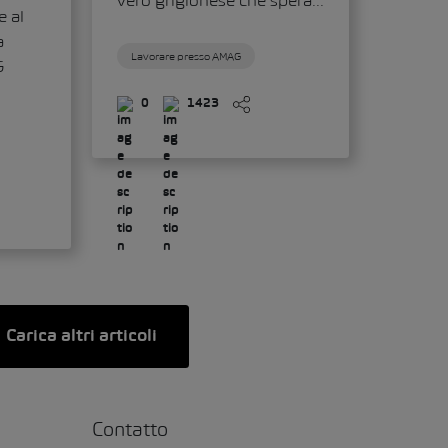
vero grigionese che spera...
 al
a
Lavorare presso AMAG
G
0
1423
Carica altri articoli
Contatto