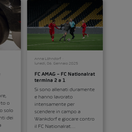
Anna Löhndorf
lunedì, 06. Gennaio 2025
FC AMAG – FC Nationalrat
e
termina 2 a 1
a
Si sono allenati duramente
re,
e hanno lavorato
uto o
intensamente per
no solo
scendere in campo a
ti dei
Wankdorf e giocare contro
a
il FC Nationalrat....