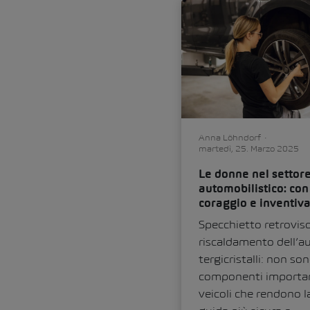
Anna Löhndorf
martedì, 25. Marzo 2025
Le donne nel settor
automobilistico: con
coraggio e inventiv
Specchietto retroviso
riscaldamento dell’a
tergicristalli: non so
componenti importan
veicoli che rendono l