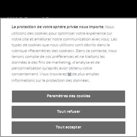
AMAG Group AG
Nous
La protection de votre sphère privée nous importe.
utilisons des cookies pour optimiser votre expérience sur
notre site et améliorer notre communication avec vous. Les
types de cookies que nous utilisons sont décrits dans la
rubrique «Paramètres des cookies». Dans ce contexte, nous
Filiales d'entreprise
tenons compte de vos préférences et ne traitons les
données à des fins de marketing, d’analyse et de
personnalisation qu’après avoir obtenu votre
consentement. Vous trouverez
de plus amples
ici
informations sur la protection des données.
Services
Paramètres des cookies
Tout refuser
Nos marques
Tout accepter