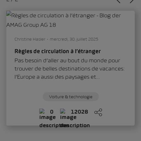
Sandra Zippo
jeudi, 11. juin 2026
«Modern Solid»: comment le Škoda Epiq
définit le nouveau visage de la marque
Avec le Škoda Epiq, la marque ouvre un