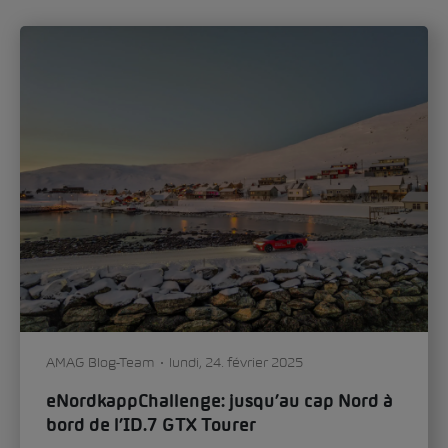
nouveau chapitre du design automobile.
Oliver Stefani, Head of Design Škoda Auto,
évoque dans une...
Mobilité
Voiture & technologie
0
262