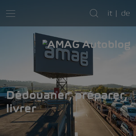
it
de
vendredi, 17. juillet 2015
Dédouaner, préparer,
livrer