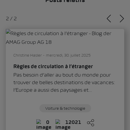
Posts relatifs
1
/
2
Sandra Zippo
jeudi, 11. juin 2026
«Modern Solid»: comment le Škoda Epiq