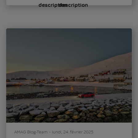
définit le nouveau visage de la marque
Avec le Škoda Epiq, la marque ouvre un
nouveau chapitre du design automobile.
Oliver Stefani, Head of Design Škoda Auto,
évoque dans une...
Mobilité
Voiture & technologie
0
259