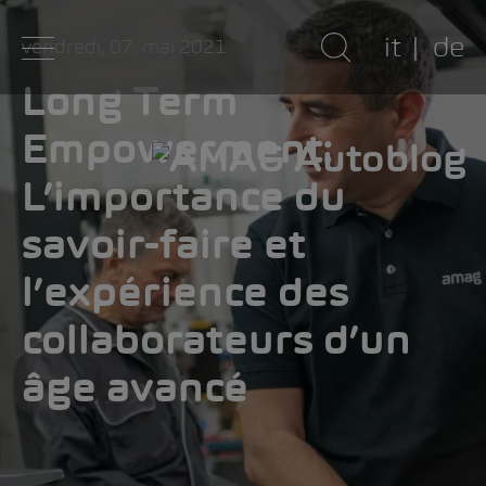
it
de
vendredi, 07. mai 2021
Long Term
Empowerment:
L’importance du
savoir-faire et
l’expérience des
collaborateurs d’un
âge avancé