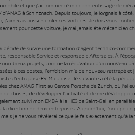
tomobile et que j’ai commencé mon apprentissage de méca
’AMAG à Schinznach. Depuis toujours, je lorgnais à côté,
, j’aimerais aussi bricoler ces voitures. Je dois vous confie
sement pour cette voiture, je n’ai jamais été mécanicien che
j’ai décidé de suivre une formation d’agent technico-commerc
te, responsable Service et responsable Aftersales. À l’époqu
 nombreux projets, comme la rénovation d’un nouveau bâ
ssées à ces postes, l’ambition m’a de nouveau rattrapé et 
ste d’entreprise ES. Ma phase clé suivante a été la périod
les chez AMAG First au Centre Porsche de Zurich, où j’ai eu
p de choses, de développer l’activité et de me développe
 également suivi mon EMBA à la HES de Saint-Gall en parallè
is la direction de deux entreprises. Aujourd’hui, j’occupe un
ais je ne vous révélerai ce que je fais exactement qu’à la f