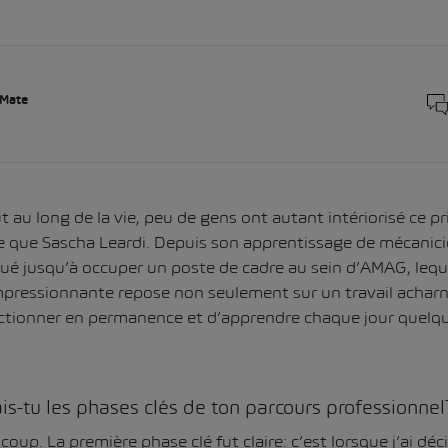
 Mate
 au long de la vie, peu de gens ont autant intériorisé ce pri
ie que Sascha Leardi. Depuis son apprentissage de mécanic
ué jusqu’à occuper un poste de cadre au sein d’AMAG, lequel
 impressionnante repose non seulement sur un travail acharné
ectionner en permanence et d’apprendre chaque jour quelq
s-tu les phases clés de ton parcours professionnel
ucoup. La première phase clé fut claire: c’est lorsque j’ai dé