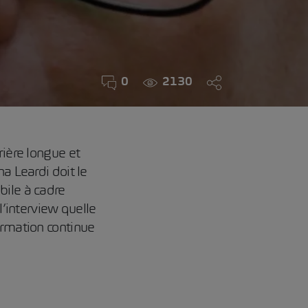
0
2130
rière longue et
a Leardi doit le
bile à cadre
l’interview quelle
ormation continue