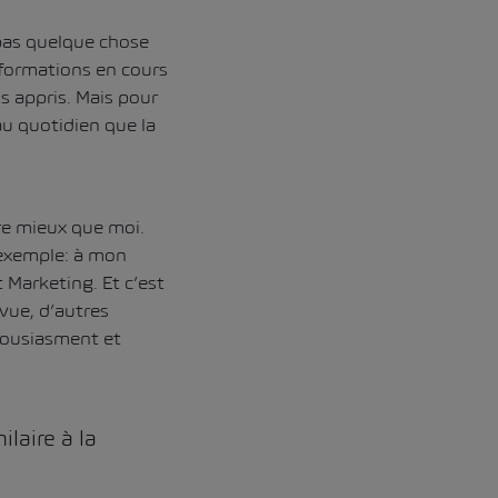
 pas quelque chose
 formations en cours
s appris. Mais pour
au quotidien que la
ire mieux que moi.
 exemple: à mon
 Marketing. Et c’est
vue, d’autres
housiasment et
ilaire à la