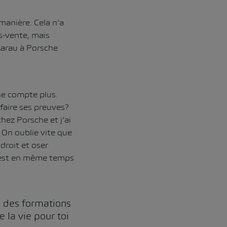
anière. Cela n’a
ès-vente, mais
Aarau à Porsche
ne compte plus.
 faire ses preuves?
chez Porsche et j’ai
 On oublie vite que
droit et oser
c’est en même temps
i des formations
 la vie pour toi