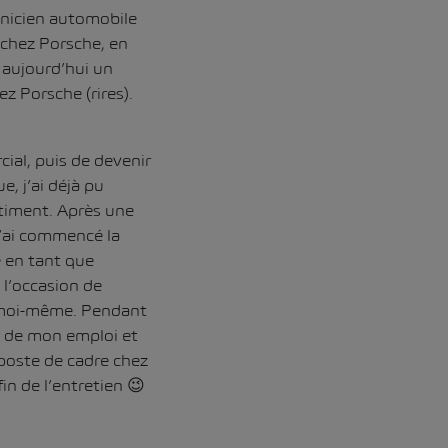
nicien automobile
 chez Porsche, en
r aujourd’hui un
z Porsche (rires).
ial, puis de devenir
e, j’ai déjà pu
timent. Après une
j’ai commencé la
e en tant que
 l’occasion de
r moi-même. Pendant
le de mon emploi et
 poste de cadre chez
in de l’entretien 😉