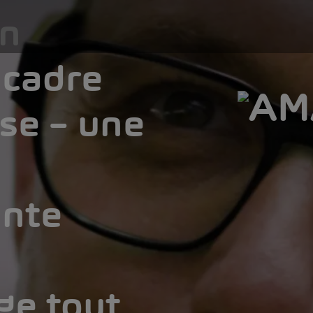
en
 cadre
se – une
ante
ge tout