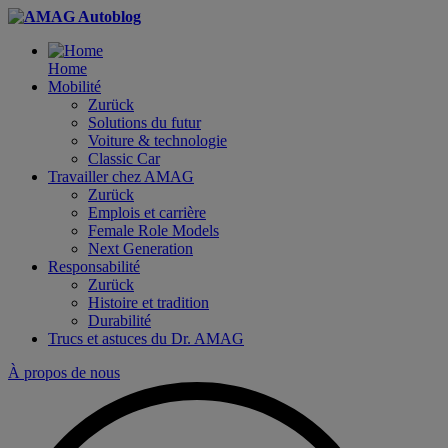
Open
AMAG
Mobile
Autoblog
Nav
Home
Mobilité
Zurück
Solutions du futur
Voiture & technologie
Classic Car
Travailler chez AMAG
Zurück
Emplois et carrière
Female Role Models
Next Generation
Responsabilité
Zurück
Histoire et tradition
Durabilité
Trucs et astuces du Dr. AMAG
À propos de nous