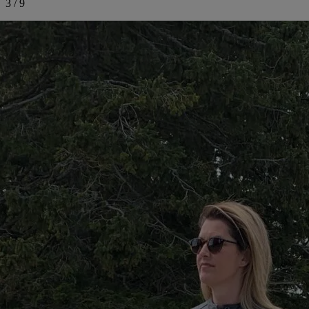
3
/
9