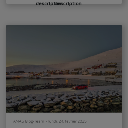
définit le nouveau visage de la marque
Avec le Škoda Epiq, la marque ouvre un
nouveau chapitre du design automobile.
Oliver Stefani, Head of Design Škoda Auto,
évoque dans une...
Mobilité
Voiture & technologie
0
266