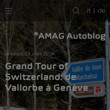
it
de
vendredi, 23. mars 2018
Grand Tour of
Switzerland: de
Vallorbe à Genève