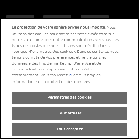
Nous
La protection de votre sphère privée nous importe.
utilisons des cookies pour optimiser votre expérience sur
notre site et améliorer notre communication avec vous. Les
types de cookies que nous utilisons sont décrits dans la
rubrique «Paramètres des cookies». Dans ce contexte, nous
tenons compte de vos préférences et ne traitons les
données à des fins de marketing, d’analyse et de
personnalisation qu’après avoir obtenu votre
consentement. Vous trouverez
de plus amples
ici
informations sur la protection des données.
Paramètres des cookies
Tout refuser
Tout accepter
LinkedIn
Xing
Twitter
YouTube
Instagram