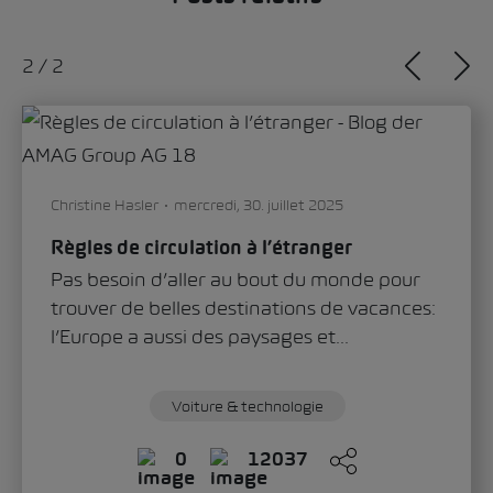
1
/
2
Sandra Zippo
jeudi, 11. juin 2026
«Modern Solid»: comment le Škoda Epiq