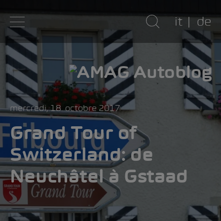
it
de
mercredi, 18. octobre 2017
Grand Tour of
Switzerland: de
Neuchâtel à Gstaad