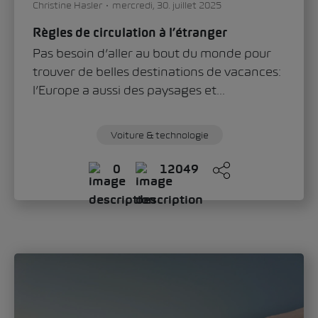
Sandra Zippo
jeudi, 11. juin 2026
«Modern Solid»: comment le Škoda Epiq
définit le nouveau visage de la marque
Avec le Škoda Epiq, la marque ouvre un
nouveau chapitre du design automobile.
Oliver Stefani, Head of Design Škoda Auto,
évoque dans une...