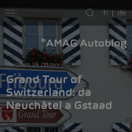
fr
de
mercoledì, 18. Ottobre 2017
Grand Tour of
Switzerland: da
Neuchâtel a Gstaad