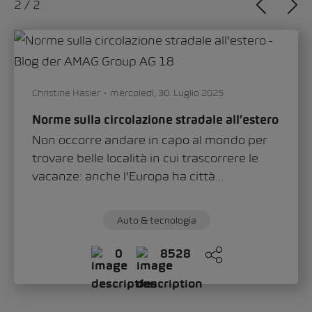
1
/
2
Sandra Zippo
giovedì, 11. Giugno 2026
«Modern Solid»: ecco come lo Škoda Epiq
definisce il nuovo volto del marchio
Con lo Škoda Epiq, il marchio inaugura un