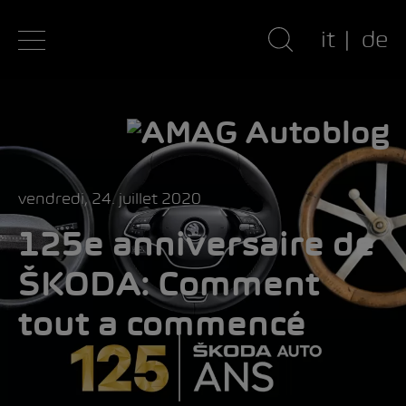
it
de
vendredi, 24. juillet 2020
125e anniversaire de
ŠKODA: Comment
tout a commencé