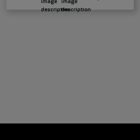
70 ans – 70 symboles: L’ouvrage suisse sur
Porsche pour les 70 ans de la marque
Porsche fascine depuis 70 ans. Les
nombreux visiteurs et visiteuses du 5ème
Porsche Classic Day ont pu en faire
l'expérience...
Classic Car
0
4201